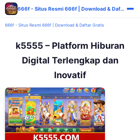
666f - Situs Resmi 666f | Download & Daftar Gratis
666f - Situs Resmi 666f | Download & Daftar Gratis
k5555 – Platform Hiburan
Digital Terlengkap dan
Inovatif