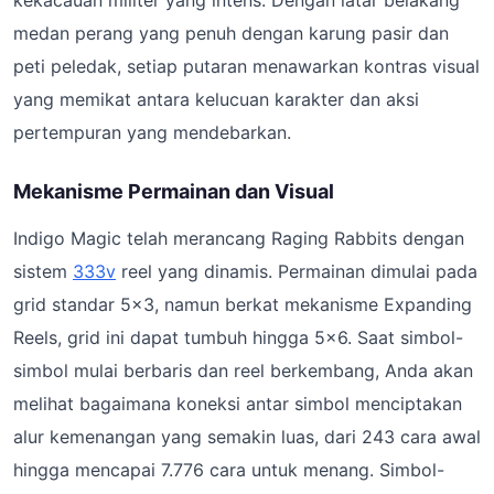
kekacauan militer yang intens. Dengan latar belakang
medan perang yang penuh dengan karung pasir dan
peti peledak, setiap putaran menawarkan kontras visual
yang memikat antara kelucuan karakter dan aksi
pertempuran yang mendebarkan.
Mekanisme Permainan dan Visual
Indigo Magic telah merancang Raging Rabbits dengan
sistem
333v
reel yang dinamis. Permainan dimulai pada
grid standar 5×3, namun berkat mekanisme Expanding
Reels, grid ini dapat tumbuh hingga 5×6. Saat simbol-
simbol mulai berbaris dan reel berkembang, Anda akan
melihat bagaimana koneksi antar simbol menciptakan
alur kemenangan yang semakin luas, dari 243 cara awal
hingga mencapai 7.776 cara untuk menang. Simbol-