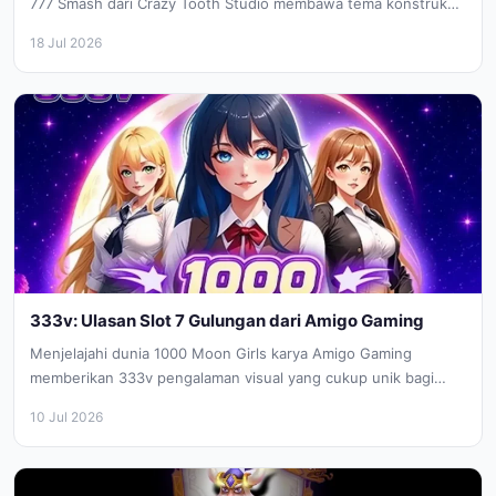
777 Smash dari Crazy Tooth Studio membawa tema konstruksi
dan penghancuran ke...
18 Jul 2026
333v: Ulasan Slot 7 Gulungan dari Amigo Gaming
Menjelajahi dunia 1000 Moon Girls karya Amigo Gaming
memberikan 333v pengalaman visual yang cukup unik bagi
para pemain yang menggemari...
10 Jul 2026