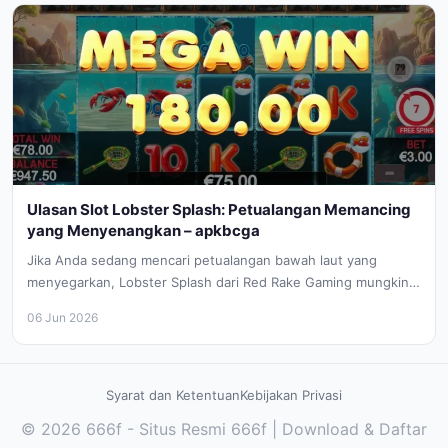
Ulasan Slot Lobster Splash: Petualangan Memancing
yang Menyenangkan – apkbcga
Jika Anda sedang mencari petualangan bawah laut yang
menyegarkan, Lobster Splash dari Red Rake Gaming mungkin
bisa menjadi pilihan yang...
06 Jun 2026
Syarat dan Ketentuan
Kebijakan Privasi
© 2026 666f - Situs Resmi 666f | Download & Daftar