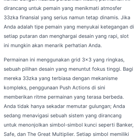
dirancang untuk pemain yang menikmati atmosfer
33zka finansial yang serius namun tetap dinamis. Jika
Anda adalah tipe pemain yang menyukai ketegangan di
setiap putaran dan menghargai desain yang rapi, slot
ini mungkin akan menarik perhatian Anda.
Permainan ini menggunakan grid 3×3 yang ringkas,
sebuah pilihan desain yang menuntut fokus tinggi. Bagi
mereka 33zka yang terbiasa dengan mekanisme
kompleks, penggunaan Push Actions di sini
memberikan ritme permainan yang terasa berbeda.
Anda tidak hanya sekadar memutar gulungan; Anda
sedang menavigasi sebuah sistem yang dirancang
untuk menonjolkan simbol-simbol kunci seperti Banker,
Safe, dan The Great Multiplier. Setiap simbol memiliki