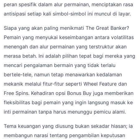
peran spesifik dalam alur permainan, menciptakan rasa
antisipasi setiap kali simbol-simbol ini muncul di layar.
Siapa yang akan paling menikmati The Great Banker?
Pemain yang menyukai keseimbangan antara volatilitas
menengah dan alur permainan yang terstruktur akan
merasa betah. Ini adalah pilihan tepat bagi mereka yang
mencari pengalaman bermain yang tidak terlalu
bertele-tele, namun tetap menawarkan kedalaman
mekanik melalui fitur-fitur seperti Wheel Feature dan
Free Spins. Kehadiran opsi Bonus Buy juga memberikan
fleksibilitas bagi pemain yang ingin langsung masuk ke
inti permainan tanpa harus menunggu pemicu alami.
Tema keuangan yang diusung bukan sekadar hiasan; ia
membangun narasi tentang pengambilan keputusan